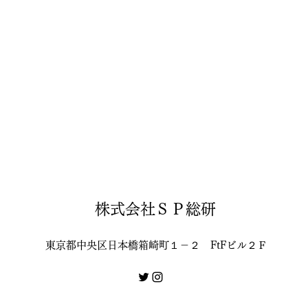
株式会社ＳＰ総研
東京都中央区日本橋箱崎町１－２ FtFビル２Ｆ