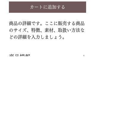
カートに追加する
商品の詳細です。ここに販売する商品
のサイズ、特徴、素材、取扱い方法な
どの詳細を入力しましょう。
商品情報
商品の詳細について記入する欄です。
返品・返金ポリシー
ここに販売する商品のサイズ、特徴、
素材、取扱い方法などの詳細を入力し
商品の返品・返金について記入する欄
ましょう。また、商品のセールスポイ
配送情報
です。購入後、どのように返品または
ントを入力して、購入者の興味を引き
返金できるかを詳しく示しましょう。
つけましょう。
商品の配送について記入する欄です。
手続きを明確に示すことでショップと
ここに商品の配送方法や梱包、配送料
購入者の信頼関係を築くことができま
などについて入力しましょう。不着が
す。
起こった際などの手続きに関しても詳
株式会社ＳＰ総研